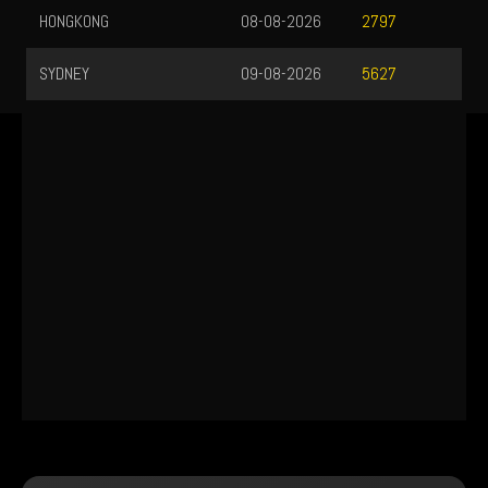
HONGKONG
08-08-2026
2797
SYDNEY
09-08-2026
5627